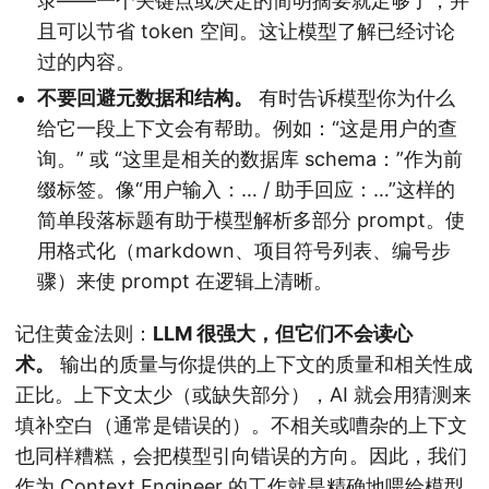
录——一个关键点或决定的简明摘要就足够了，并
且可以节省 token 空间。这让模型了解已经讨论
过的内容。
不要回避元数据和结构。
有时告诉模型你为什么
给它一段上下文会有帮助。例如：“这是用户的查
询。” 或 “这里是相关的数据库 schema：”作为前
缀标签。像“用户输入：… / 助手回应：…”这样的
简单段落标题有助于模型解析多部分 prompt。使
用格式化（markdown、项目符号列表、编号步
骤）来使 prompt 在逻辑上清晰。
记住黄金法则：
LLM 很强大，但它们不会读心
术。
输出的质量与你提供的上下文的质量和相关性成
正比。上下文太少（或缺失部分），AI 就会用猜测来
填补空白（通常是错误的）。不相关或嘈杂的上下文
也同样糟糕，会把模型引向错误的方向。因此，我们
作为 Context Engineer 的工作就是精确地喂给模型